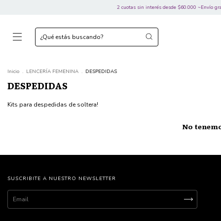
2 cuotas sin interés desde $60.000 ~Envío grati
Inicio
.
LENCERÍA FEMENINA
.
DESPEDIDAS
DESPEDIDAS
Kits para despedidas de soltera!
No tenemos
SUSCRIBITE A NUESTRO NEWSLETTER