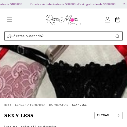
as sin interés desde $60.000 ~Envío gratis desde $100.000
2 cuotas sin interés desde $60.
0
Inicio
.
LENCERÍA FEMENINA
.
BOMBACHAS
.
SEXY LESS
SEXY LESS
FILTRAR